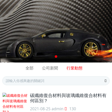
全部
公司新聞
行業動態
碳纖維復合材料與玻璃纖維復合材料有
何區別？
2021-08-25
admin
130