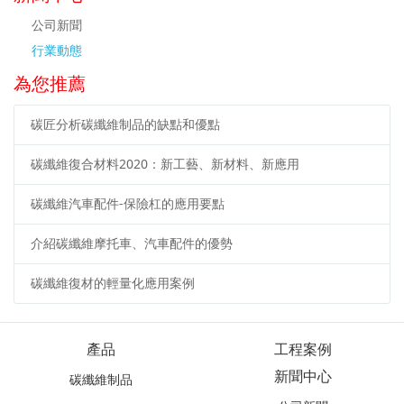
公司新聞
行業動態
為您推薦
碳匠分析碳纖維制品的缺點和優點
碳纖維復合材料2020：新工藝、新材料、新應用
碳纖維汽車配件-保險杠的應用要點
介紹碳纖維摩托車、汽車配件的優勢
碳纖維復材的輕量化應用案例
產品
工程案例
新聞中心
碳纖維制品