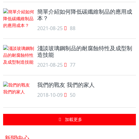
簡單介紹如何降低碳纖維制品的應用成
本？
2021-08-25
88
淺談玻璃鋼制品的耐腐蝕特性及成型制
造技能
2021-08-25
77
我們的戰友 我們的家人
2018-10-09
50
加載更多
新聞中心