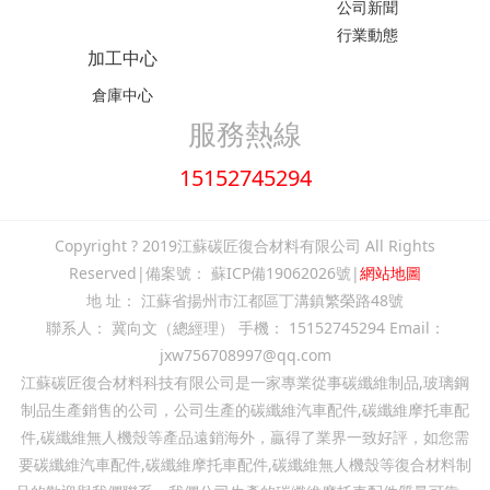
公司新聞
行業動態
加工中心
倉庫中心
服務熱線
15152745294
Copyright ? 2019江蘇碳匠復合材料有限公司 All Rights
Reserved|備案號：
蘇ICP備19062026號
|
網站地圖
地 址： 江蘇省揚州市江都區丁溝鎮繁榮路48號
聯系人： 冀向文（總經理） 手機： 15152745294 Email：
jxw756708997@qq.com
江蘇碳匠復合材料科技有限公司是一家專業從事碳纖維制品,玻璃鋼
制品生產銷售的公司，公司生產的碳纖維汽車配件,碳纖維摩托車配
件,碳纖維無人機殼等產品遠銷海外，贏得了業界一致好評，如您需
要碳纖維汽車配件,碳纖維摩托車配件,碳纖維無人機殼等復合材料制