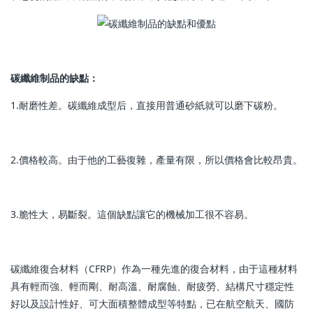
碳纖維制品的缺點：
1.耐磨性差。碳纖維成型后，直接用普通砂紙就可以磨下碳粉。
2.價格較高。由于他的工藝復雜，產量有限，所以價格會比較昂貴。
3.脆性大，易斷裂。這個缺點讓它的機械加工很不容易。
碳纖維復合材料（CFRP）作為一種先進的復合材料，由于這種材料
具有輕而強、輕而剛、耐高溫、耐腐蝕、耐疲勞、結構尺寸穩定性
好以及設計性好、可大面積整體成型等特點，已在航空航天、國防