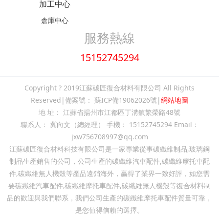
加工中心
倉庫中心
服務熱線
15152745294
Copyright ? 2019江蘇碳匠復合材料有限公司 All Rights
Reserved|備案號：
蘇ICP備19062026號
|
網站地圖
地 址： 江蘇省揚州市江都區丁溝鎮繁榮路48號
聯系人： 冀向文（總經理） 手機： 15152745294 Email：
jxw756708997@qq.com
江蘇碳匠復合材料科技有限公司是一家專業從事碳纖維制品,玻璃鋼
制品生產銷售的公司，公司生產的碳纖維汽車配件,碳纖維摩托車配
件,碳纖維無人機殼等產品遠銷海外，贏得了業界一致好評，如您需
要碳纖維汽車配件,碳纖維摩托車配件,碳纖維無人機殼等復合材料制
品的歡迎與我們聯系，我們公司生產的碳纖維摩托車配件質量可靠，
是您值得信賴的選擇。