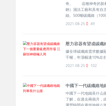
奇。 這種神奇的新材
鈉）濕法工藝和具有自主
絲、500噸碳纖維（10
2021-08-25
49
壓力容器有望成碳纖
據全球碳纖維需求數據顯示
千噸，年漲幅達10%左右。? ? ? ? 
2021-08-25
102
中國下一代碳纖維地
中國下一代地鐵長什么
了解，在過去兩個月，由
運營時間在廣州地鐵八