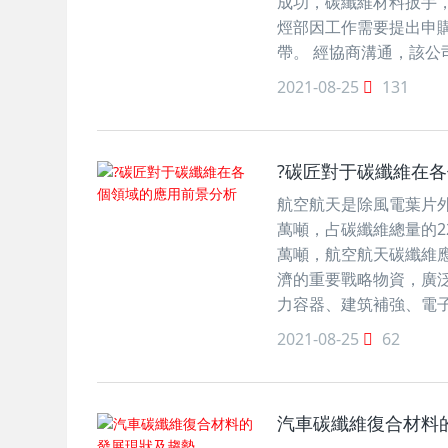
成功，碳纖維材料扳手
烴部因工作需要提出申購
帶。 經協商溝通，該公
2021-08-25
131
?碳匠對于碳纖維在
航空航天是除風電葉片外
萬噸，占碳纖維總量的2
萬噸，航空航天碳纖維
濟的重要戰略物資，廣
力容器、建筑補強、電子
2021-08-25
62
汽車碳纖維復合材料