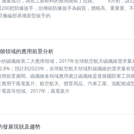
，減重成功，為化工新材料的應用開拓了思路。 8月初，該
200把防爆扳手，但傳統防爆扳手為銅質，價格高、重量重、
司滌綸部承擔新型扳手的
各個領域的應用前景分析
的碳纖維第二大應用領域，2017年全球航空航天碳纖維需求量為1
2.8%；預計到2023年，全球航空航天領域對碳纖維的需求量有
應用前景廣闊。碳纖維各領域應用廣泛碳纖維是發展國防軍工與
泛應用于風電葉片、航空航天、體育用品、汽車工業、混配模成
電器等領域。2017年，風電葉片
的發展現狀及趨勢