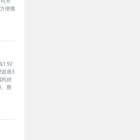
公司芳
不方便攜
.92
望超過3
國民經
型、壓