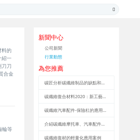
新聞中心
公司新聞
材料的
行業動態
介紹一
剃刀刀
為您推薦
質合金
碳匠分析碳纖維制品的缺點和優點
碳纖維復合材料2020：新工藝、新材料、新應用
碳纖維汽車配件-保險杠的應用要點
介紹碳纖維摩托車、汽車配件的優勢
齒輪等
碳纖維復材的輕量化應用案例