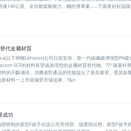
時速140公里、全自動駕駛能力、觸控屏車窗……下面來好好認
s
 替代金屬材質
h America(以下簡稱Lehvoss)公司日前宣布，新一代碳纖維增強型PA
ocom SCF的材料有望成為理想的金屬材質替代物。??? 隨著科
材料的不斷涌現，消費者對產品的性能提出了更高要求。受其影
新材料一上市就備受市場追捧。?&n
重成功
研制的新型F扳手在該公司芳烴部、儲運部試用。新型F扳手