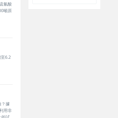
硫氰酸
00噸原
6.2
驗？據
利用非
上的試