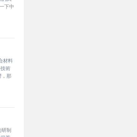
識一下中
復合材料
學技術
響，那
的研制