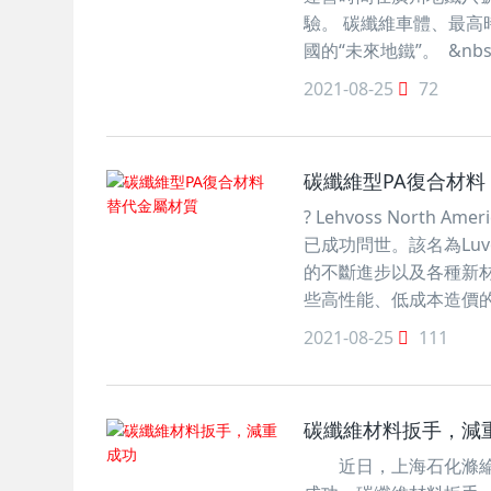
驗。 碳纖維車體、最高
國的“未來地鐵”。 &nb
2021-08-25
72
碳纖維型PA復合材料
? Lehvoss Nort
已成功問世。該名為Luv
的不斷進步以及各種新
些高性能、低成本造價的
2021-08-25
111
碳纖維材料扳手，減
近日，上海石化滌綸部