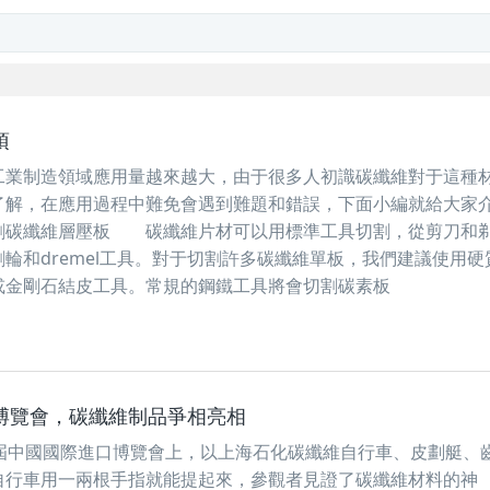
項
制造領域應用量越來越大，由于很多人初識碳纖維對于這種
了解，在應用過程中難免會遇到難題和錯誤，下面小編就給大家
碳纖維層壓板 碳纖維片材可以用標準工具切割，從剪刀和
輪和dremel工具。對于切割許多碳纖維單板，我們建議使用硬
或金剛石結皮工具。常規的鋼鐵工具將會切割碳素板
博覽會，碳纖維制品爭相亮相
二屆中國國際進口博覽會上，以上海石化碳纖維自行車、皮劃艇、
自行車用一兩根手指就能提起來，參觀者見證了碳纖維材料的神