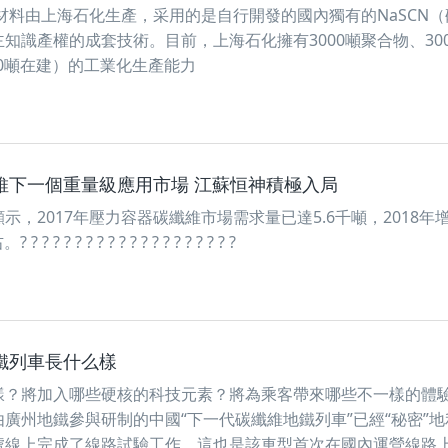
料由上海石化生產，采用的是自行開發的國內獨有的NaSCN（
知識產權的成套技術。目前，上海石化擁有3000噸聚合物、30
00噸在建）的工業化生產能力
維下一個重量級應用市場 江蘇恒神積極入局
，2017年壓力容器碳纖維市場需求量已達5.6千噸，2018年增至
? ? ? ? ? ? ? ? ? ? ? ? ? ? ? ?
鐵列車長什么樣
樣？將加入哪些硬核的科技元素？將為乘客帶來哪些不一樣的體
廣州地鐵參與研制的中國“下一代碳纖維地鐵列車”已經“秘密”地
號線上完成了線路試驗工作，這也是該車型首次在國內運營線路