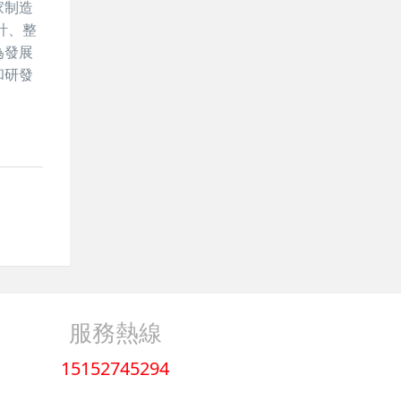
家制造
計、整
為發展
和研發
服務熱線
15152745294