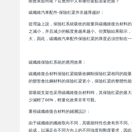
際效果如何呢？在應用中又有哪些要點需要把握？
碳纖維汽車配件-保險杠梁并非越厚越好：
從理論上說，保險杠系統吸收的能量與碳纖維復合材料的
之減小，并且減少的幅度會越來越小。但實驗結果顯示，
大，因此，碳纖維汽車配件保險杠梁的厚度必須控制在一
碳纖維保險杠系統的應用效果：
碳纖維復合材料保險杠梁能吸收鋼制保險杠梁相同的能量
的變形會比鋼材料的保險杠梁更小，保險杠梁的整體性能
當吸能支架也采用碳纖維復合材料時，其保險杠梁的最大
少減輕了66%，輕量化效果非常可觀。
重視碳纖維復合材料的鋪層設計：
由于碳纖維的纖維取向不同，其吸能特性也會有所不同。
組成，以滿足在不同方向上的不同強度和剛度要求，因此