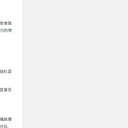
形會隨
力的增
險杠梁
質量至
纖維層
分比、