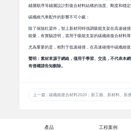
鋪層順序等鋪層設計對復合材料結構的強度、剛度和穩定
碳纖維汽車配件的影響不可小覷：
除了保險杠梁外，智上新材同時強調吸能支架在高速碰撞
能量，有實驗證明，當用于吸能支架的碳纖維復合材料厚
尤為重要的是，相對于低速碰撞，在高速碰撞中碳纖維復
聲明：素材來源于網絡，僅用于學習、交流，不代表本網
有侵權請告知刪除。
上一篇
: 碳纖維復合材料2020：新工藝、新材料、新
產品
工程案例