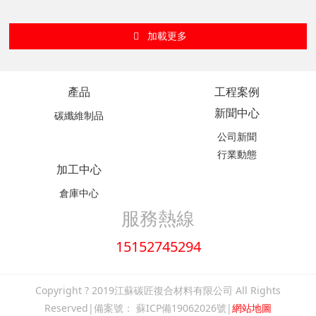
加載更多
產品
工程案例
新聞中心
碳纖維制品
公司新聞
行業動態
加工中心
倉庫中心
服務熱線
15152745294
Copyright ? 2019江蘇碳匠復合材料有限公司 All Rights
Reserved|備案號：
蘇ICP備19062026號
|
網站地圖