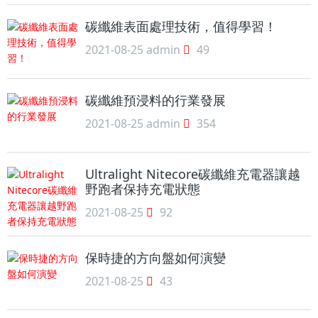
碳纖維表面處理技術，值得學習！
2021-08-25
admin
49
碳纖維預浸料的行業發展
2021-08-25
admin
354
Ultralight Nitecore碳纖維充電器讓越
野跑者保持充電狀態
2021-08-25
92
保時捷的方向盤如何演變
2021-08-25
43