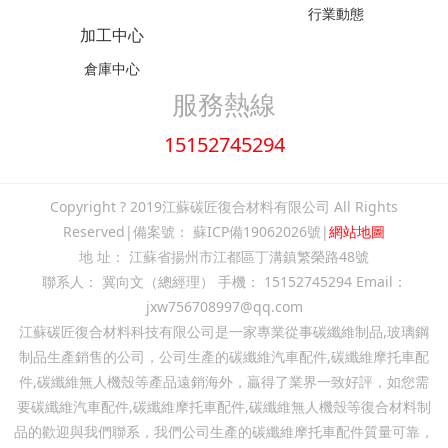
行業動態
加工中心
倉庫中心
服務熱線
15152745294
Copyright ? 2019江蘇碳匠復合材料有限公司 All Rights
Reserved|備案號：
蘇ICP備19062026號
|
網站地圖
地 址： 江蘇省揚州市江都區丁溝鎮繁榮路48號
聯系人： 冀向文（總經理） 手機： 15152745294 Email：
jxw756708997@qq.com
江蘇碳匠復合材料科技有限公司是一家專業從事碳纖維制品,玻璃鋼
制品生產銷售的公司，公司生產的碳纖維汽車配件,碳纖維摩托車配
件,碳纖維無人機殼等產品遠銷海外，贏得了業界一致好評，如您需
要碳纖維汽車配件,碳纖維摩托車配件,碳纖維無人機殼等復合材料制
品的歡迎與我們聯系，我們公司生產的碳纖維摩托車配件質量可靠，