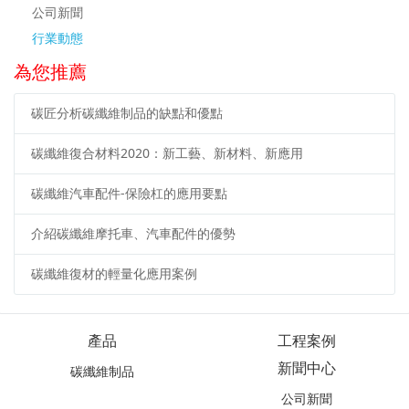
公司新聞
行業動態
為您推薦
碳匠分析碳纖維制品的缺點和優點
碳纖維復合材料2020：新工藝、新材料、新應用
碳纖維汽車配件-保險杠的應用要點
介紹碳纖維摩托車、汽車配件的優勢
碳纖維復材的輕量化應用案例
產品
工程案例
新聞中心
碳纖維制品
公司新聞