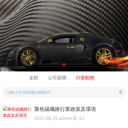
全部
公司新聞
行業動態
聚焦碳纖維行業政策及環境
2021-08-25
admin
52