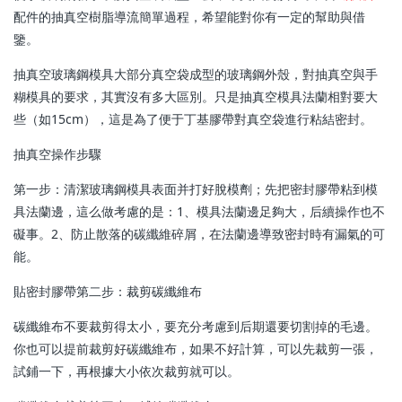
配件的抽真空樹脂導流簡單過程，希望能對你有一定的幫助與借
鑒。
抽真空玻璃鋼模具大部分真空袋成型的玻璃鋼外殼，對抽真空與手
糊模具的要求，其實沒有多大區別。只是抽真空模具法蘭相對要大
些（如15cm），這是為了便于丁基膠帶對真空袋進行粘結密封。
抽真空操作步驟
第一步：清潔玻璃鋼模具表面并打好脫模劑；先把密封膠帶粘到模
具法蘭邊，這么做考慮的是：1、模具法蘭邊足夠大，后續操作也不
礙事。2、防止散落的碳纖維碎屑，在法蘭邊導致密封時有漏氣的可
能。
貼密封膠帶第二步：裁剪碳纖維布
碳纖維布不要裁剪得太小，要充分考慮到后期還要切割掉的毛邊。
你也可以提前裁剪好碳纖維布，如果不好計算，可以先裁剪一張，
試鋪一下，再根據大小依次裁剪就可以。