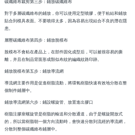
碳纖維布裁剪第三步：鋪放碳纖維布
對于多層碳纖維布的鋪放，你可以使用定型噴膠，便于粘結和鋪放
貼合到模具表面。不要噴得太多，因為容易出現結合不良的潛在隱
患。
層壓碳纖維布第四步：鋪放脫模布
脫模布不會粘在產品上，在部件固化成型后，可以被很容易的撕
離，并且在制品背面形成類似布紋的編織紋路印跡。
鋪放脫模布第五步：鋪放導流網
導流網主要作用是促進樹脂流動，將環氧樹脂快速有效地分散在整
個制件鋪層中。
鋪放導流網第六步：鋪設螺旋管、放置進出膠口
樹脂注膠座螺旋管是樹脂的輸送和分散通道，由于是螺旋開放式
的，所以當樹脂朝一個方向流動時，會快速分散到流經的導流網，
分散到整個碳纖維布鋪層中。