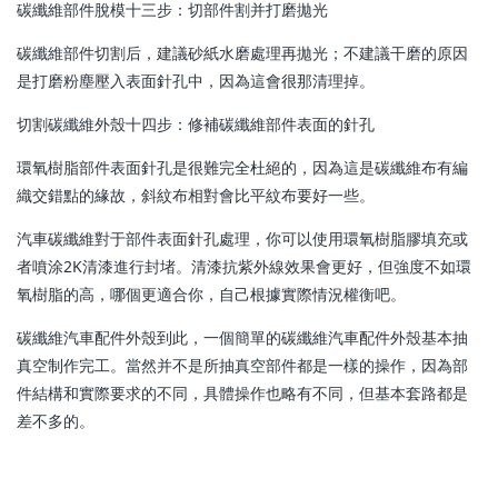
碳纖維部件脫模十三步：切部件割并打磨拋光
碳纖維部件切割后，建議砂紙水磨處理再拋光；不建議干磨的原因
是打磨粉塵壓入表面針孔中，因為這會很那清理掉。
切割碳纖維外殼十四步：修補碳纖維部件表面的針孔
環氧樹脂部件表面針孔是很難完全杜絕的，因為這是碳纖維布有編
織交錯點的緣故，斜紋布相對會比平紋布要好一些。
汽車碳纖維對于部件表面針孔處理，你可以使用環氧樹脂膠填充或
者噴涂2K清漆進行封堵。清漆抗紫外線效果會更好，但強度不如環
氧樹脂的高，哪個更適合你，自己根據實際情況權衡吧。
碳纖維汽車配件外殼到此，一個簡單的碳纖維汽車配件外殼基本抽
真空制作完工。當然并不是所抽真空部件都是一樣的操作，因為部
件結構和實際要求的不同，具體操作也略有不同，但基本套路都是
差不多的。