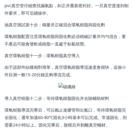
pvc真空管仔細查找漏氣點，糾正并重新密封好。一旦真空度達到制
件要求，即可后續操作。
抽真空測試第十步：稱量并正確混合環氧樹脂與固化劑
環氧樹脂配置注意環氧樹脂與固化劑必須精確計量并均勻混合，要
不產品可能會發軟或樹脂一直處于粘黏狀態。
真空環氧樹脂十一步：環氧樹脂真空導入
由于該部件結構相對簡單，真空環氧樹脂導流速度會很快，這個小
件目測一般15-20分鐘足夠導流完成。
導入真空樹脂十二步：等待環氧樹脂固化并去除輔助材料
環氧樹脂導流完畢后，可以截止進膠管和出氣口，等待環氧樹脂完
全固化；通常加溫60-80℃固化3小時基本可以完成。常溫固化，則
需要24小時以上。固化完畢后，脫模后并剝離真空輔材。