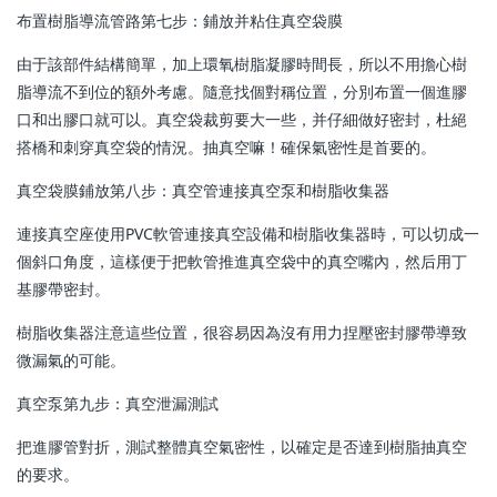
布置樹脂導流管路第七步：鋪放并粘住真空袋膜
由于該部件結構簡單，加上環氧樹脂凝膠時間長，所以不用擔心樹
脂導流不到位的額外考慮。隨意找個對稱位置，分別布置一個進膠
口和出膠口就可以。真空袋裁剪要大一些，并仔細做好密封，杜絕
搭橋和刺穿真空袋的情況。抽真空嘛！確保氣密性是首要的。
真空袋膜鋪放第八步：真空管連接真空泵和樹脂收集器
連接真空座使用PVC軟管連接真空設備和樹脂收集器時，可以切成一
個斜口角度，這樣便于把軟管推進真空袋中的真空嘴內，然后用丁
基膠帶密封。
樹脂收集器注意這些位置，很容易因為沒有用力捏壓密封膠帶導致
微漏氣的可能。
真空泵第九步：真空泄漏測試
把進膠管對折，測試整體真空氣密性，以確定是否達到樹脂抽真空
的要求。