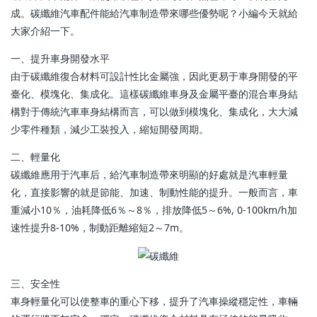
成。碳纖維汽車配件能給汽車制造帶來哪些優勢呢？小編今天就給
大家介紹一下。
一、提升車身開發水平
由于碳纖維復合材料可設計性比金屬強，因此更易于車身開發的平
臺化、模塊化、集成化。這樣碳纖維車身及金屬平臺的混合車身結
構對于傳統汽車車身結構而言，可以做到模塊化、集成化，大大減
少零件種類，減少工裝投入，縮短開發周期。
二、輕量化
碳纖維應用于汽車后，給汽車制造帶來明顯的好處就是汽車輕量
化，直接影響的就是節能、加速、制動性能的提升。一般而言，車
重減小10％，油耗降低6％～8％，排放降低5～6%, 0-100km/h加
速性提升8-10%，制動距離縮短2～7m。
三、安全性
車身輕量化可以使整車的重心下移，提升了汽車操縱穩定性，車輛