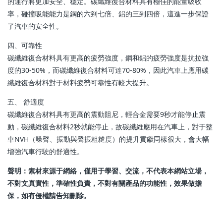
的運行將更加安全、穩定。碳纖維復合材料具有極佳的能量吸收
率，碰撞吸能能力是鋼的六到七倍、鋁的三到四倍，這進一步保證
了汽車的安全性。
四、可靠性
碳纖維復合材料具有更高的疲勞強度，鋼和鋁的疲勞強度是抗拉強
度的30-50%，而碳纖維復合材料可達70-80%，因此汽車上應用碳
纖維復合材料對于材料疲勞可靠性有較大提升。
五、 舒適度
碳纖維復合材料具有更高的震動阻尼，輕合金需要9秒才能停止震
動，碳纖維復合材料2秒就能停止，故碳纖維應用在汽車上，對于整
車NVH（噪聲、振動與聲振粗糙度）的提升貢獻同樣很大，會大幅
增強汽車行駛的舒適性。
聲明：素材來源于網絡，僅用于學習、交流，不代表本網站立場，
不對文真實性，準確性負責，不對有關產品的功能性，效果做擔
保，如有侵權請告知刪除。