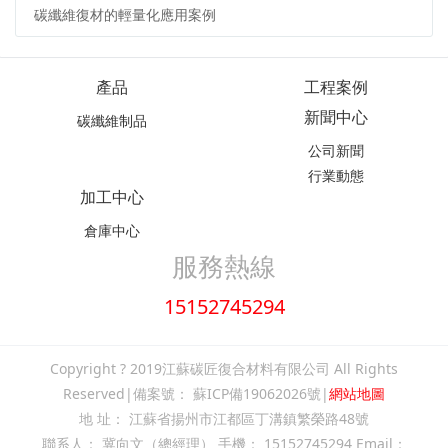
碳纖維復材的輕量化應用案例
產品
工程案例
新聞中心
碳纖維制品
公司新聞
行業動態
加工中心
倉庫中心
服務熱線
15152745294
Copyright ? 2019江蘇碳匠復合材料有限公司 All Rights
Reserved|備案號：
蘇ICP備19062026號
|
網站地圖
地 址： 江蘇省揚州市江都區丁溝鎮繁榮路48號
聯系人： 冀向文（總經理） 手機： 15152745294 Email：