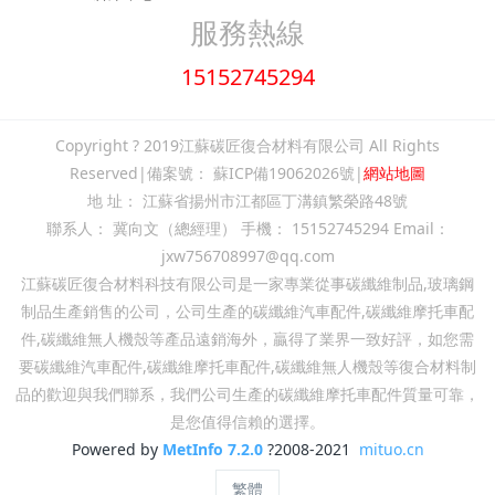
服務熱線
15152745294
Copyright ? 2019江蘇碳匠復合材料有限公司 All Rights
Reserved|備案號：
蘇ICP備19062026號
|
網站地圖
地 址： 江蘇省揚州市江都區丁溝鎮繁榮路48號
聯系人： 冀向文（總經理） 手機： 15152745294 Email：
jxw756708997@qq.com
江蘇碳匠復合材料科技有限公司是一家專業從事碳纖維制品,玻璃鋼
制品生產銷售的公司，公司生產的碳纖維汽車配件,碳纖維摩托車配
件,碳纖維無人機殼等產品遠銷海外，贏得了業界一致好評，如您需
要碳纖維汽車配件,碳纖維摩托車配件,碳纖維無人機殼等復合材料制
品的歡迎與我們聯系，我們公司生產的碳纖維摩托車配件質量可靠，
是您值得信賴的選擇。
Powered by
MetInfo 7.2.0
?2008-2021
mituo.cn
繁體