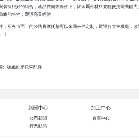
安裝位很好的結合，產品在同等條件下，比金屬件材料要輕便抗彎曲能力
纖維的特性，即漂亮又輕便！
注：所有市面上的公路賽摩托都可以來圖來件定制，歡迎各大主機廠，改
！！
簽:
碳纖維摩托車配件
新聞中心
加工中心
公司新聞
倉庫中心
行業動態