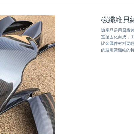
碳纖維貝
該產品是用原廠數
室溫固化而成，
比金屬件材料要
的運用碳纖維的