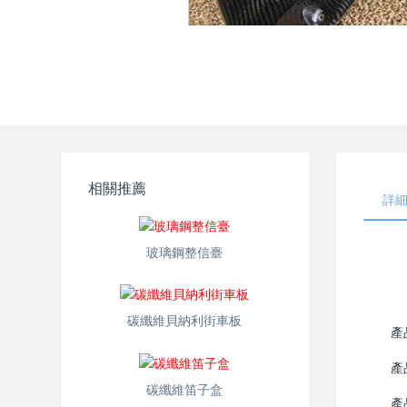
相關推薦
詳
玻璃鋼整信臺
碳纖維貝納利街車板
產
產
碳纖維笛子盒
產