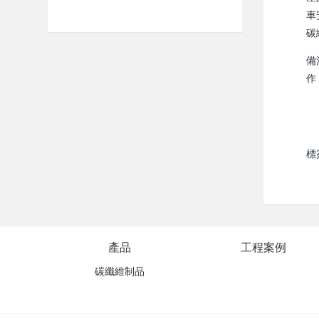
車
碳
備
作
標
產品
工程案例
碳纖維制品