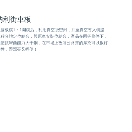
納利街車板
據板模1：1開模后，利用真空袋密封，抽至真空導入樹脂
工程分體定位結合，與原車安裝位結合，產品在同等條件下，
輕便抗彎曲能力大于鋼，在市場上改裝公路賽的摩托可以很好
特性，即漂亮又輕便！